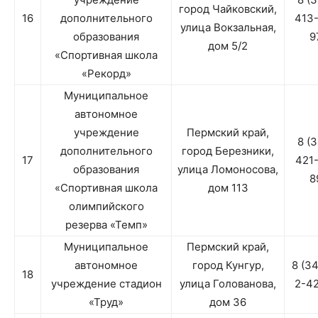
город Чайковский,
16
дополнительного
413
улица Вокзальная,
образования
9
дом 5/2
«Спортивная школа
«Рекорд»
Муниципальное
автономное
учреждение
Пермский край,
8 (
дополнительного
город Березники,
17
421
образования
улица Ломоносова,
8
«Спортивная школа
дом 113
олимпийского
резерва «Темп»
Муниципальное
Пермский край,
автономное
город Кунгур,
8 (3
18
учреждение стадион
улица Голованова,
2-4
«Труд»
дом 36