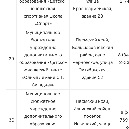
образования «Детско-
улица
2-7
юношеская
Красноармейская,
спортивная школа
здание 23
«Спарт»
Муниципальное
бюджетное
Пермский край,
учреждение
Большесосновский
дополнительного
район, село
8 (3
29
образования «Детско-
Черновское, улица
2-3
юношеский центр
Октябрьская,
«Олимп» имени С.Г.
здание 52
Складнева
Муниципальное
бюджетное
Пермский край,
учреждение
Ильинский район,
8 (
дополнительного
поселок
30
769
образования
Ильинский, улица
8