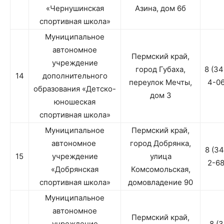
«Чернушинская
Азина, дом 6б
спортивная школа»
Муниципальное
автономное
Пермский край,
учреждение
город Губаха,
8 (3
14
дополнительного
переулок Мечты,
4-0
образования «Детско-
дом 3
юношеская
спортивная школа»
Муниципальное
Пермский край,
автономное
город Добрянка,
8 (3
15
учреждение
улица
2-6
«Добрянская
Комсомольская,
спортивная школа»
домовладение 90
Муниципальное
автономное
Пермский край,
учреждение
8 (