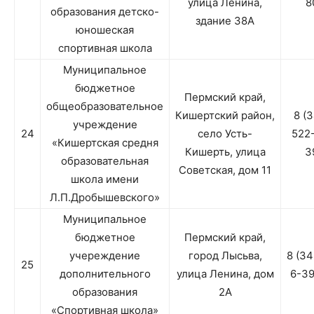
улица Ленина,
8
образования детско-
здание 38А
юношеская
спортивная школа
Муниципальное
бюджетное
Пермский край,
общеобразовательное
Кишертский район,
8 (
учреждение
24
село Усть-
522
«Кишертская средня
Кишерть, улица
3
образовательная
Советская, дом 11
школа имени
Л.П.Дробышевского»
Муниципальное
бюджетное
Пермский край,
учереждение
город Лысьва,
8 (3
25
дополнительного
улица Ленина, дом
6-3
образования
2А
«Спортивная школа»