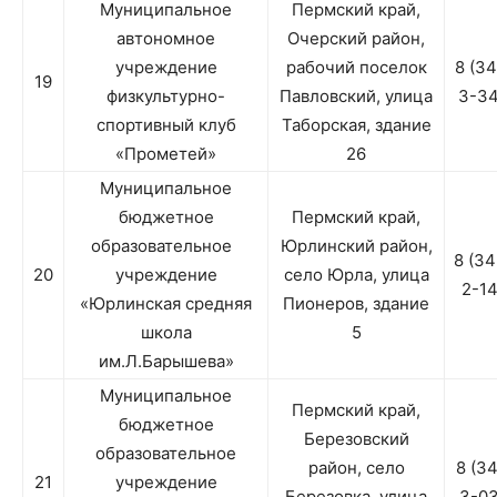
Муниципальное
Пермский край,
автономное
Очерский район,
учреждение
рабочий поселок
8 (3
19
физкультурно-
Павловский, улица
3-3
спортивный клуб
Таборская, здание
«Прометей»
26
Муниципальное
бюджетное
Пермский край,
образовательное
Юрлинский район,
8 (3
20
учреждение
село Юрла, улица
2-1
«Юрлинская средняя
Пионеров, здание
школа
5
им.Л.Барышева»
Муниципальное
Пермский край,
бюджетное
Березовский
образовательное
район, село
8 (3
21
учреждение
Березовка, улица
3-0