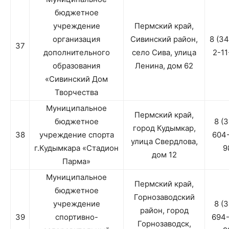
бюджетное
учреждение
Пермский край,
организация
Сивинский район,
8 (3
37
дополнительного
село Сива, улица
2-1
образования
Ленина, дом 62
«Сивинский Дом
Творчества
Муниципальное
Пермский край,
бюджетное
8 (
город Кудымкар,
38
учреждение спорта
604
улица Свердлова,
г.Кудымкара «Стадион
9
дом 12
Парма»
Муниципальное
Пермский край,
бюджетное
Горнозаводский
учреждение
8 (
район, город
39
спортивно-
694
Горнозаводск,