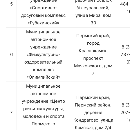
учреждение
рабочий поселок
5
484
«Спортивно-
Углеуральский,
1
досуговый комплекс
улица Мира, дом
«Губахинский»
30
Муниципальное
Пермский край,
автономное
город
учреждение
8 (
Краснокамск,
6
«Физкультурно-
737
проспект
оздоровительный
0
Маяковского, дом
комплекс
7
«Олимпийский»
Муниципальное
автономное
Пермский край,
учреждение «Центр
Пермский район,
8 (
развития культуры,
7
деревня
207
молодежи и спорта
Кондратово, улица
1
Пермского
Камская, дом 2/4