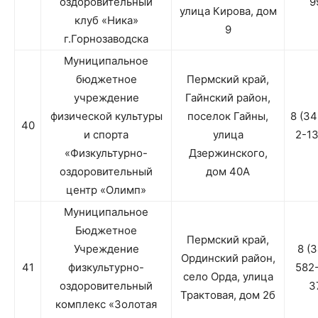
оздоровительный
9
улица Кирова, дом
клуб «Ника»
9
г.Горнозаводска
Муниципальное
бюджетное
Пермский край,
учреждение
Гайнский район,
физической культуры
поселок Гайны,
8 (3
40
и спорта
улица
2-1
«Физкультурно-
Дзержинского,
оздоровительный
дом 40А
центр «Олимп»
Муниципальное
Бюджетное
Пермский край,
Учреждение
8 (
Ординский район,
41
физкультурно-
582
село Орда, улица
оздоровительный
3
Трактовая, дом 2б
комплекс «Золотая