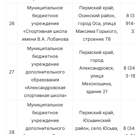
Муниципальное
Пермский край,
бюджетное
Осинский район,
8 (
26
учреждение
город Оса, улица
914
«Спортивная школа
Максима Горького,
3
имени В.А. Лобанова
строение 78
Муниципальное
Пермский край,
бюджетное
город
учреждение
Александровск,
8 (3
27
дополнительного
улица
3-1
образования
Мехоношина,
«Александровская
здание 21
спортивная школа»
Муниципальное
бюджетное
Пермский край,
учреждение
Юсьвинский
дополнительного
район, село Юсьва,
8 (3
28