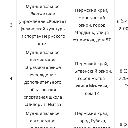
Муниципальное
Пермский край,
бюджетное
Чердынский
учреждение «Комитет
8 (3
3
район, город
физической культуры
2-9
Чердынь, улица
и спорта» Пермского
Успенская, дом 57
края
Муниципальное
автономное
Пермский край,
образовательное
Нытвенский район,
8 (
учреждение
4
город Нытва,
729
дополнительного
улица Майская,
0
образования
дом 12
спортивная школа
«Лидер» г. Нытва
Муниципальное
Пермский край,
автономное
город Губаха,
8 (