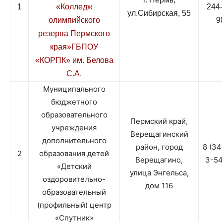
1
«Колледж
244
ул.Сибирская, 55
олимпийского
9
резерва Пермского
Колледж
края»ГБПОУ
«КОРПК» им. Белова
С.А.
олимпийского
Муниципального
бюджетного
резерва
образовательного
Пермский край,
учреждения
Верещагинский
дополнительного
район, город
8 (3
2
образования детей
Пермского
Верещагино,
3-5
«Детский
улица Энгельса,
оздоровительно-
дом 116
образовательный
края
(профильный) центр
«Спутник»