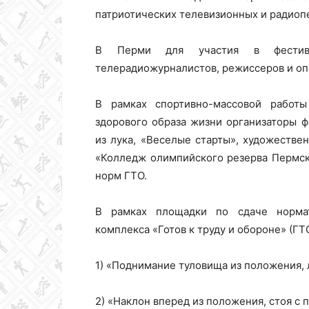
патриотических телевизионных и радиоп
Колледж
В Перми для участия в фестива
телерадиожурналистов, режиссеров и опе
олимпийского
В рамках спортивно-массовой работы
здорового образа жизни организаторы 
из лука, «Веселые старты», художестве
«Колледж олимпийского резерва Пермск
резерва
норм ГТО.
В рамках площадки по сдаче нормати
Пермского
комплекса «Готов к труду и обороне» (Г
1) «Поднимание туловища из положения, 
края
2) «Наклон вперед из положения, стоя с