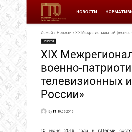
ВФСК
НОВОСТИ
НОРМАТИВ
Домой
Новости
XIX Межрегиональный фестивал
ГТО
Новости
XIX Межрегиона
в
военно-патриоти
телевизионных и
Пермском
России»
крае
By
IT
10.06.2016
|
10 июня 2016 года в г.Перми состо