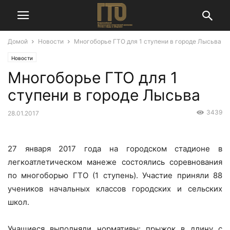
Домой
Новости
Многоборье ГТО для 1 ступени в городе Лысьва
Новости
Многоборье ГТО для 1
ступени в городе Лысьва
3439
28.01.2017
27 января 2017 года на городском стадионе в
легкоатлетическом манеже состоялись соревнования
по многоборью ГТО (1 ступень). Участие приняли 88
учеников начальных классов городских и сельских
школ.
Учащиеся выполняли нормативы: прыжок в длину с