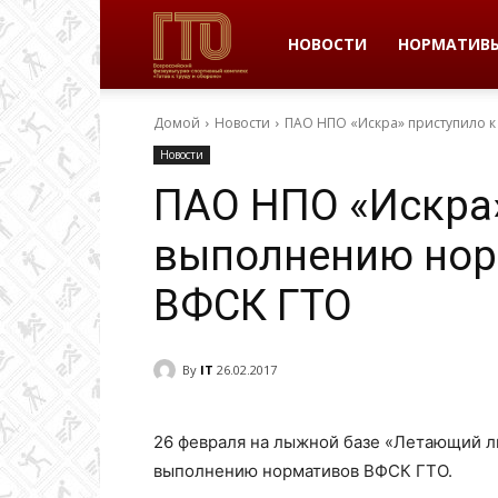
ВФСК
НОВОСТИ
НОРМАТИВ
Домой
Новости
ПАО НПО «Искра» приступило 
ГТО
Новости
ПАО НПО «Искра»
в
выполнению нор
ВФСК ГТО
Пермском
By
IT
26.02.2017
крае
26 февраля на лыжной базе «Летающий л
выполнению нормативов ВФСК ГТО.
|