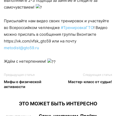
Выполняйте 2-3 подхода за занятие и следите за
самочувствием!
Присылайте нам видео своих тренировок и участвуйте
во Всероссийком челлендже
#ТренировкаГТО
! Видео
можно прислать в сообщения группы Вконтакте
https://vk.com/vfsk_gto59 или на почту
metodist@gto59.ru
Ждём с нетерпением!
Предыдущая статья
Следующая статья
Мифы о физической
Мастер-класс от судьи!
активности
ЭТО МОЖЕТ БЫТЬ ИНТЕРЕСНО
Стань чемпионом. Пройти