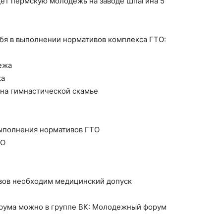
ёт пермскую молодёжь на заводе Шпагина 5
бя в выполнении нормативов комплекса ГТО:
ежа
жа
 на гимнастической скамье
выполнения нормативов ГТО
ТО
вов необходим медицинский допуск
орума можно в группе ВК: Молодежный форум