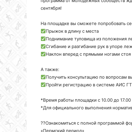
программа от молодежных сообществ жд
сентября!
На площадке вы сможете попробовать се
Прыжок в длину с места
Поднимание туловища из положения л
Сгибание и разгибание рук в упоре ле
Наклон вперед с прямыми ногами стоя
А также:
Получить консультацию по вопросам 
Пройти регистрацию в системе АИС Г
*Время работы площадки с 10.00 до 17.00
*Для официального выполнения нормати
??Ознакомиться с полной программой ф
«Пермский период»