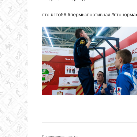
гто #гто59 #пермьспортивная #гтонорма
Предыдущая статья