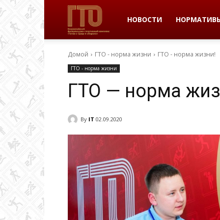
ВФСК
НОВОСТИ
НОРМАТИВ
Домой
ГТО - норма жизни
ГТО - норма жизни!
ГТО
ГТО - норма жизни
ГТО — норма жиз
в
By
IT
02.09.2020
Пермском
крае
|