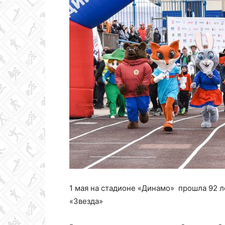
Колледж
олимпийского
резерва
Пермского
1 мая на стадионе «Динамо» прошла 92 л
края
«Звезда»