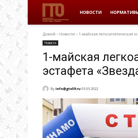
ВФСК
НОВОСТИ
НОРМАТИВ
Домой
Новости
1-майская легкоатлетическая эс
ГТО
Новости
1-майская легко
в
эстафета «Звезд
Пермском
By
info@gto59.ru
05.05.2022
крае
|