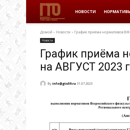
ВФСК
НОВОСТИ
НОРМАТИВ
Домой
Новости
График приёма нормативов ВФС
ГТО
Новости
График приёма 
в
на АВГУСТ 2023 г
Пермском
By
info@gto59.ru
31.07.2023
крае
|