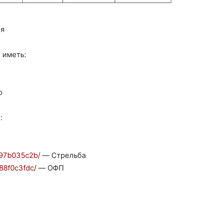
ия
 иметь:
р
:
697b035c2b/
— Стрельба
88f0c3fdc/
— ОФП