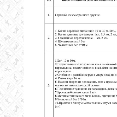
Колледж
олимпийского
резерва
Пермского
края