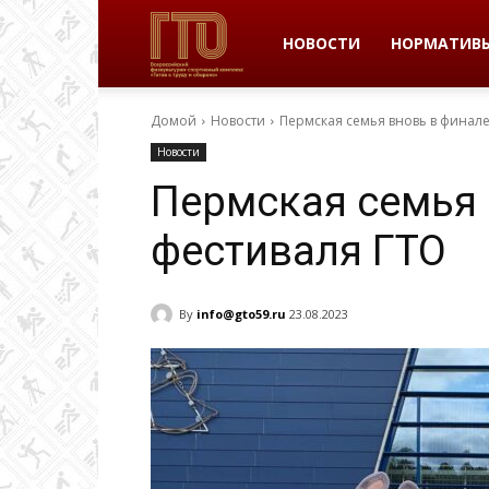
ВФСК
НОВОСТИ
НОРМАТИВ
Домой
Новости
Пермская семья вновь в финале
ГТО
Новости
Пермская семья 
в
фестиваля ГТО
Пермском
By
info@gto59.ru
23.08.2023
крае
|