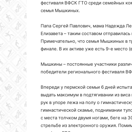
фестиваля ВФСК ГТО среди семейных ком
семья Мышкиных.
Папа Сергей Павлович, мама Надежда Ле
Елизавета – таким составом отправилась
Примечательно, что семья Мышкиных в тр
финале. В их активе уже есть 9-е место (в
Мышкины – постоянные участники различ
победители регионального фестиваля В
Впереди у пермской семьи 6 дней испыта
выдать максимум в подтягивании из виса
рук в упоре лежа на полу о гимнастичес
гимнастической скамье, поднимании тул
с места толчком двумя ногами, беге на 30
стрельбе из электронного оружия. Поми