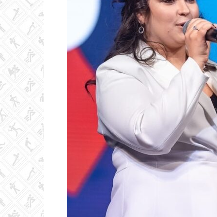
Колледж
олимпийского
резерва
Пермского
края