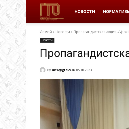
ВФСК
НОВОСТИ
НОРМАТИВ
Домой
Новости
Пропагандистская акция «Урок
ГТО
Новости
Пропагандистска
в
By
info@gto59.ru
05.10.2023
Пермском
крае
|