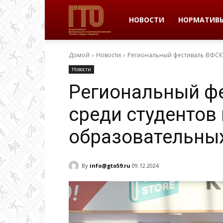
ВФСК
НОВОСТИ
НОРМАТИВ
Домой
Новости
Региональный фестиваль ВФСК
ГТО
Новости
Региональный ф
в
среди студентов
образовательны
Пермском
By
info@gto59.ru
09.12.2024
крае
|