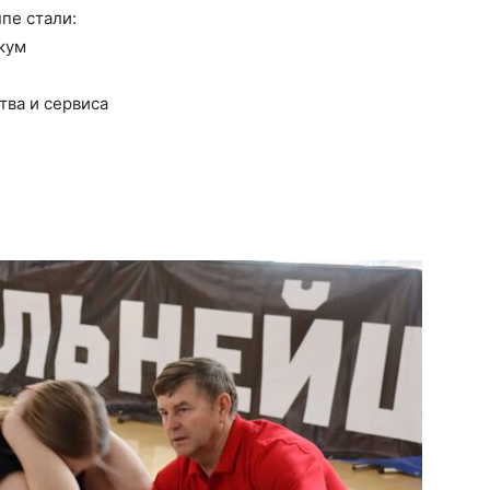
пе стали:
кум
ва и сервиса