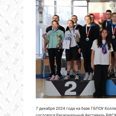
Колледж
олимпийского
резерва
Пермского
края
7 декабря 2024 года на базе ГБПОУ Колл
состоялся Региональный фестиваль ВФСК