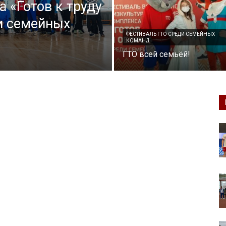
 «Готов к труду
ди семейных
ФЕСТИВАЛЬ ГТО СРЕДИ СЕМЕЙНЫХ
КОМАНД
ГТО всей семьёй!