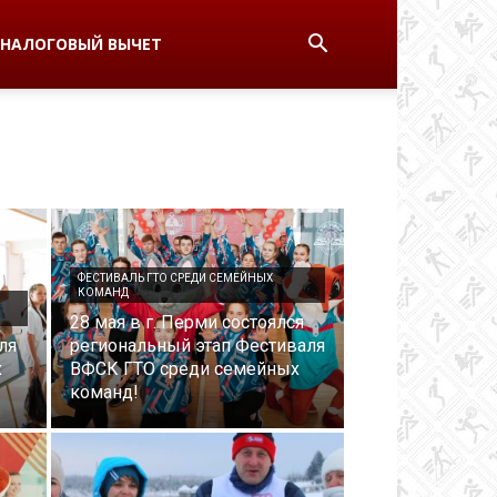
НАЛОГОВЫЙ ВЫЧЕТ
ФЕСТИВАЛЬ ГТО СРЕДИ СЕМЕЙНЫХ
КОМАНД
28 мая в г. Перми состоялся
ля
региональный этап Фестиваля
х
ВФСК ГТО среди семейных
команд!