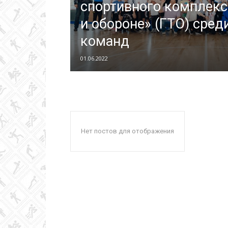
спортивного комплекса
и обороне» (ГТО) сре
Колледж
команд
01.06.2022
олимпийского
резерва
Нет постов для отображения
Пермского
края