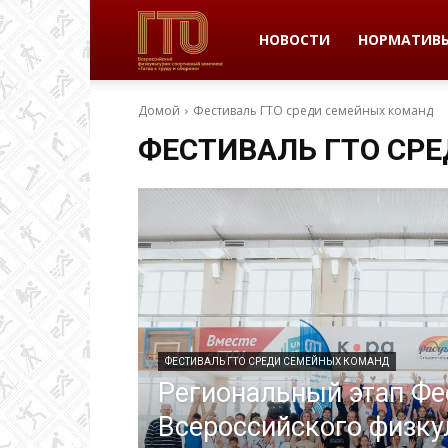
ВФСК
НОВОСТИ
НОРМАТИВ
Домой
Фестиваль ГТО среди семейных команд
ГТО
ФЕСТИВАЛЬ ГТО СР
в
Пермском
крае
ФЕСТИВАЛЬ ГТО СРЕДИ СЕМЕЙНЫХ КОМАНД
Региональный этап Фе
Всероссийского физку
|