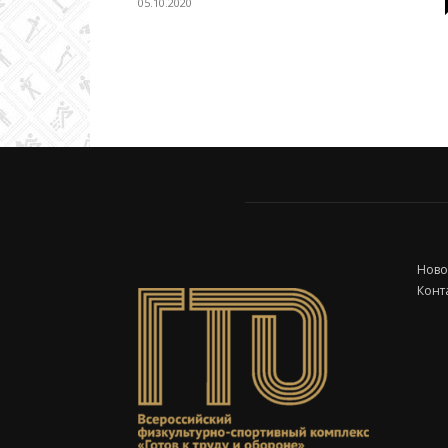
05.10.2020
Колледж
олимпийского
резерва
Ново
Конт
Пермского
края