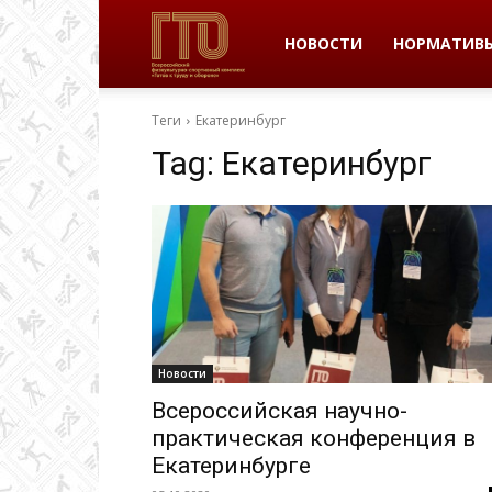
ВФСК
НОВОСТИ
НОРМАТИВ
Теги
Екатеринбург
ГТО
Tag:
Екатеринбург
в
Пермском
Новости
крае
Всероссийская научно-
практическая конференция в
Екатеринбурге
|