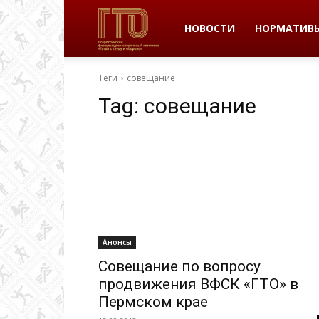
ВФСК
НОВОСТИ
НОРМАТИВ
Теги
совещание
ГТО
Tag:
совещание
в
Пермском
Анонсы
крае
Совещание по вопросу
продвижения ВФСК «ГТО» в
Пермском крае
|