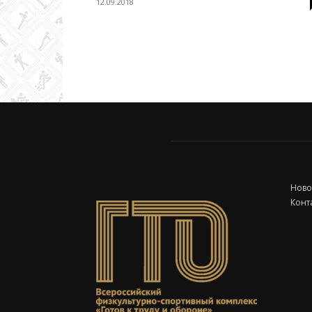
12.09.2018
Колледж
олимпийского
резерва
Ново
Конт
Пермского
края