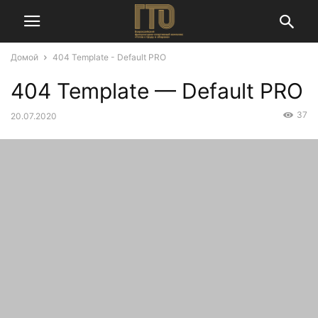
Домой
404 Template - Default PRO
404 Template — Default PRO
37
20.07.2020