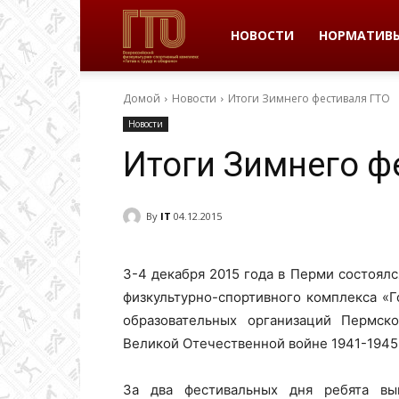
ВФСК
НОВОСТИ
НОРМАТИВ
Домой
Новости
Итоги Зимнего фестиваля ГТО
ГТО
Новости
Итоги Зимнего ф
в
By
IT
04.12.2015
Пермском
3-4 декабря 2015 года в Перми состоял
физкультурно-спортивного комплекса «Г
крае
образовательных организаций Пермск
Великой Отечественной войне 1941-1945 
За два фестивальных дня ребята вы
|