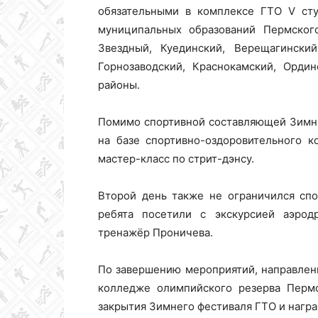
обязательными в комплексе ГТО V сту
муниципальных образований Пермского 
Звездный, Куединский, Верещагинский
Колледж
Горнозаводский, Краснокамский, Орди
районы.
олимпийского
Помимо спортивной составляющей Зимни
на базе спортивно-оздоровительного к
мастер-класс по стрит-дэнсу.
резерва
Второй день также не ограничился сп
ребята посетили с экскурсией аэро
Пермского
тренажёр Проничева.
По завершению мероприятий, направленн
края
колледже олимпийского резерва Пермс
закрытия Зимнего фестиваля ГТО и нагр