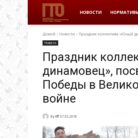
ВФСК
НОВОСТИ
НОРМАТИВ
Домой
Новости
Праздник коллектива «Юный д
ГТО
Новости
Праздник колле
в
динамовец», по
Победы в Велико
Пермском
войне
крае
By
IT
07.05.2018
|