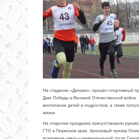
Колледж
олимпийского
резерва
На стадионе «Динамо» прошёл спортивный п
Пермского
Дню Победы в Великой Отечественной войне.
воспитание детей и подростков, а также попу
жизни.
края
На открытии праздника присутствовали руков
ГТО в Пермском крае, бронзовый призер Олим
возложили цветы к мемориальной доске Героя 