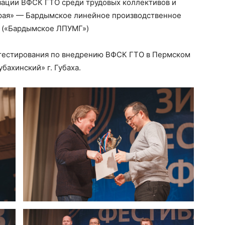
изации ВФСК ГТО среди трудовых коллективов и
рая» — Бардымское линейное производственное
в («Бардымское ЛПУМГ»)
 тестирования по внедрению ВФСК ГТО в Пермском
бахинский» г. Губаха.