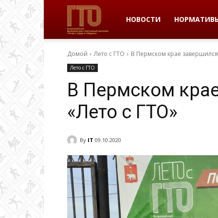
ВФСК
НОВОСТИ
НОРМАТИВ
Домой
Лето с ГТО
В Пермском крае завершился 
ГТО
Лето с ГТО
В Пермском крае
в
«Лето с ГТО»
Пермском
By
IT
09.10.2020
крае
|