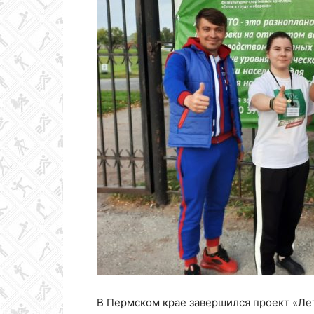
Колледж
олимпийского
резерва
Пермского
края
В Пермском крае завершился проект «Лето