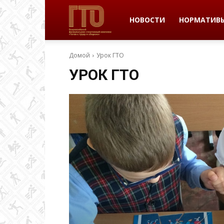
ВФСК
НОВОСТИ
НОРМАТИВ
Домой
Урок ГТО
ГТО
УРОК ГТО
в
Пермском
крае
|