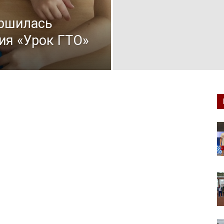
ершилась
ия «Урок ГТО»