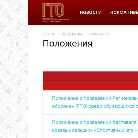
ВФСК
НОВОСТИ
НОРМАТИВ
Домой
Документы
Положения
ГТО
Положения
в
Пермском
Положение о проведении Регионально
обороне» (ГТО) среди обучающихся 
крае
Положение о проведении фестиваля В
краевых сельских «Спортивных игр 
|