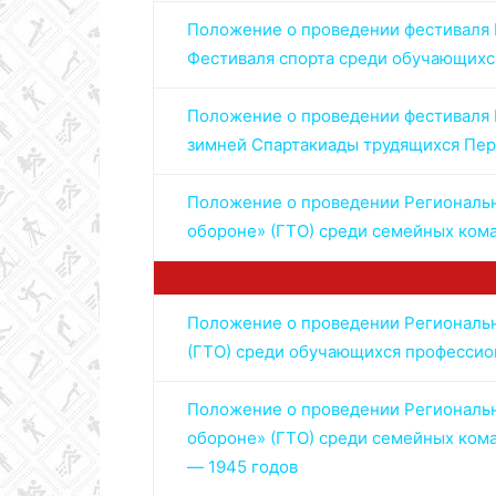
Положение о проведении фестиваля В
Фестиваля спорта среди обучающихс
Колледж
Положение о проведении фестиваля В
зимней Спартакиады трудящихся Пер
олимпийского
Положение о проведении Регионально
обороне» (ГТО)
среди семейных
ком
резерва
Положение о проведении Регионально
Пермского
(ГТО) среди обучающихся профессио
Положение
о проведении Региональн
края
обороне» (ГТО) среди семейных ком
— 1945 годов